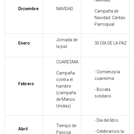
Navidad.
Diciembre
NAVIDAD
Campaña de
Navidad: Cáritas
Parroquial
Jornada de
Enero
30 DÍA DE LA PAZ
la paz
CUARESMA
- Comienza la
Campaña
cuaresma
contra el
Febrero
hambre
- Bocata
(campaña
solidario
de Manos
Unidas)
- Día del libro.
Tiempo de
Abril
- Celebramos la
Pascua